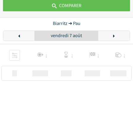
COMPARER
Biarritz ➜ Pau
vendredi 7 août
XX
Station
00:00
Station
00.00€ a