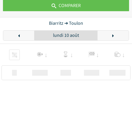
COMPARER
Biarritz ➜ Toulon
lundi 10 août
XX
Station
00:00
Station
00.00€ a