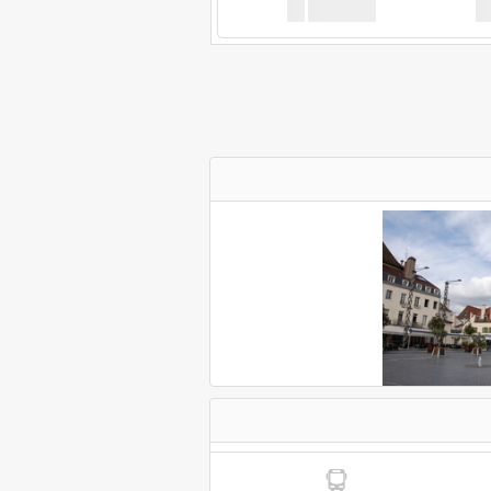
XX
GoodBus