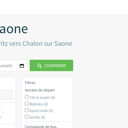
Saone
ritz vers Chalon sur Saone
COMPARER
Filtres
Horaire de départ
Tôt le matin (0)
Matinée (0)
Après-midi (0)
x
Soirée (0)
Compagnie de bus