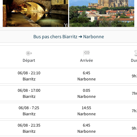
Bus pas chers Biarritz ➜ Narbonne
Départ
Arrivée
Du
06/08 - 21:10
6:45
9h
Biarritz
Narbonne
06/08 - 17:00
0:05
7h
Biarritz
Narbonne
06/08 - 7:25
14:55
7h
Biarritz
Narbonne
06/08 - 21:35
6:45
9h
Biarritz
Narbonne