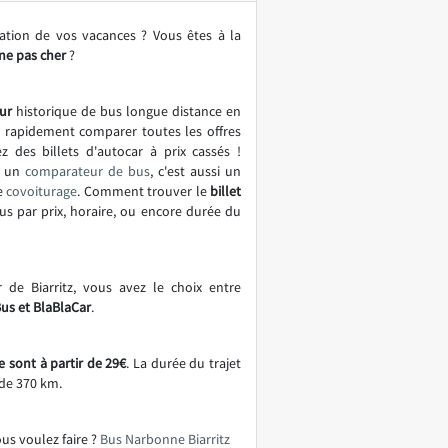
ation de vos vacances ? Vous êtes à la
ne pas cher
?
ur
historique de bus longue distance en
t rapidement comparer toutes les offres
z des billets d'autocar à prix cassés !
t un
comparateur de bus
, c'est aussi un
e
covoiturage
. Comment trouver le
billet
bus par prix, horaire, ou encore durée du
 de Biarritz, vous avez le choix entre
Bus et BlaBlaCar
.
e sont à partir de 29€
. La durée du trajet
 de 370 km.
ous voulez faire ?
Bus Narbonne Biarritz