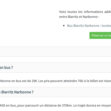
Voici toutes les informations add
entre Biarritz et Narbonne :
Bus Biarritz Narbonne : toute
Réservez un b
en bus ?
rbonne en bus est de 29€. Les prix peuvent atteindre 70€ si le billet est ré
s Biarritz Narbonne ?
7h05 en bus, pour parcourir un distance de 370km. Le trajet durera en moye