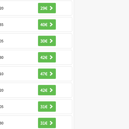
29€
20
40€
35
30€
05
42€
30
47€
10
42€
20
31€
05
31€
30