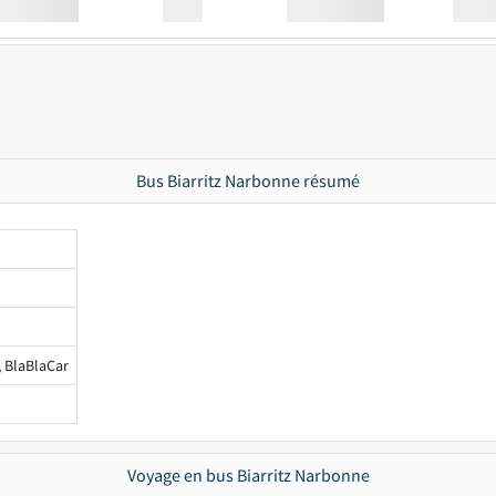
Station
00:00
Station
00.00
Bus Biarritz Narbonne résumé
, BlaBlaCar
Voyage en bus Biarritz Narbonne