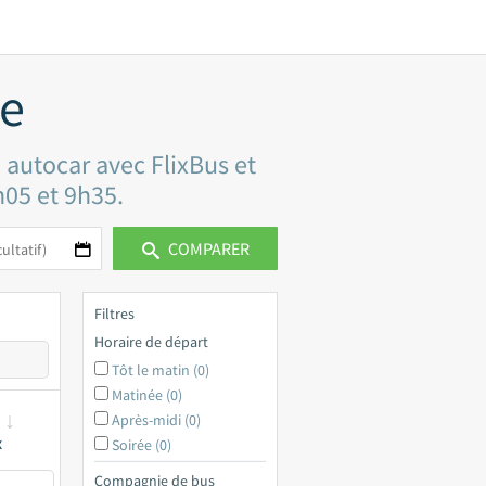
ne
 autocar avec FlixBus et
h05 et 9h35.
COMPARER
Filtres
Horaire de départ
Tôt le matin (0)
Matinée (0)
Après-midi (0)
x
Soirée (0)
Compagnie de bus