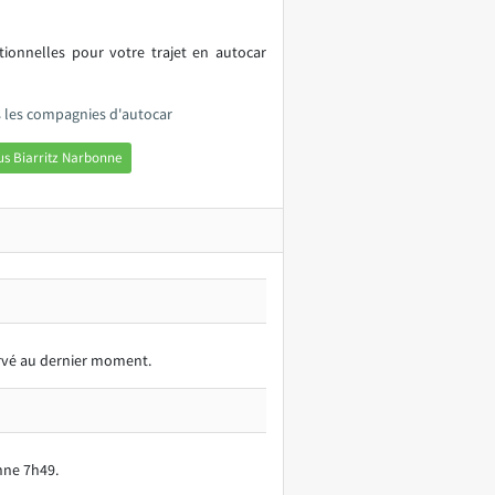
itionnelles pour votre trajet en autocar
s les compagnies d'autocar
us Biarritz Narbonne
servé au dernier moment.
nne 7h49.