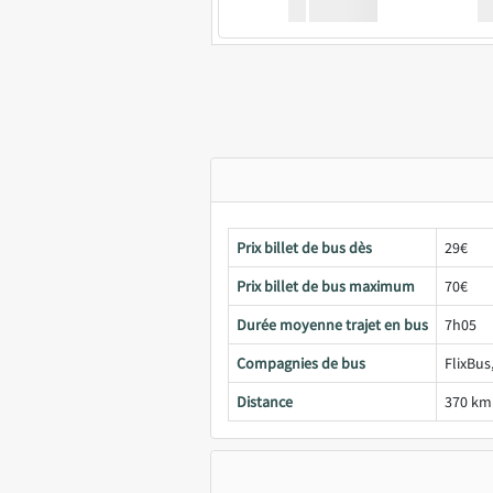
XX
GoodBus
Prix billet de bus dès
29€
Prix billet de bus maximum
70€
Durée moyenne trajet en bus
7h05
Compagnies de bus
FlixBus
Distance
370 km