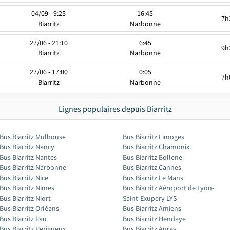
04/09 - 9:25
16:45
7h
Biarritz
Narbonne
27/06 - 21:10
6:45
9h
Biarritz
Narbonne
27/06 - 17:00
0:05
7h
Biarritz
Narbonne
Lignes populaires depuis Biarritz
Bus Biarritz Mulhouse
Bus Biarritz Limoges
Bus Biarritz Nancy
Bus Biarritz Chamonix
Bus Biarritz Nantes
Bus Biarritz Bollene
Bus Biarritz Narbonne
Bus Biarritz Cannes
Bus Biarritz Nice
Bus Biarritz Le Mans
Bus Biarritz Nimes
Bus Biarritz Aéroport de Lyon-
Bus Biarritz Niort
Saint-Exupéry LYS
Bus Biarritz Orléans
Bus Biarritz Amiens
Bus Biarritz Pau
Bus Biarritz Hendaye
Bus Biarritz Perigueux
Bus Biarritz Auray