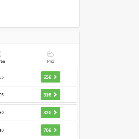
rée
Prix
65€
35
31€
05
32€
30
70€
10