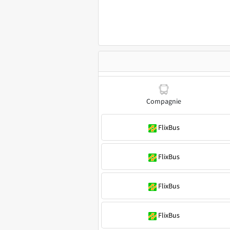
Compagnie
FlixBus
FlixBus
FlixBus
FlixBus