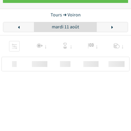
Tours ➜ Voiron
mardi 11 août
XX
Station
00:00
Station
00.00€ a