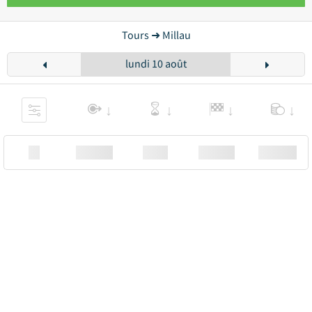
Tours ➜ Millau
lundi 10 août
XX
Station
00:00
Station
00.00€ a