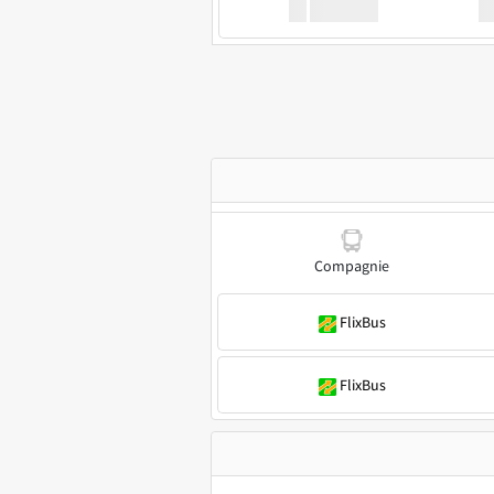
XX
GoodBus
Compagnie
FlixBus
FlixBus