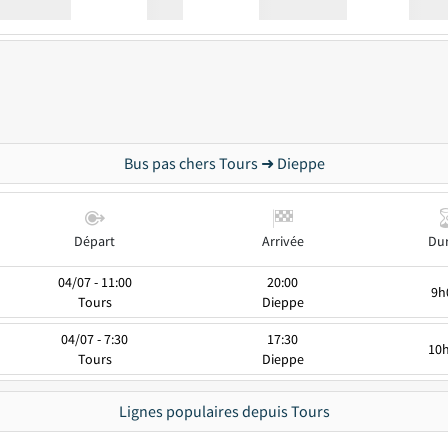
Station
00:00
Station
00.00
Bus pas chers Tours ➜ Dieppe
Départ
Arrivée
Du
04/07 - 11:00
20:00
9h
Tours
Dieppe
04/07 - 7:30
17:30
10
Tours
Dieppe
Lignes populaires depuis Tours