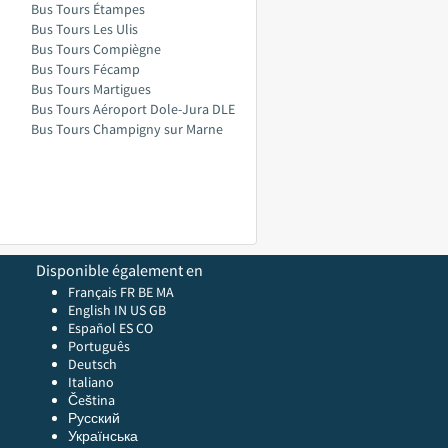
Bus Tours Étampes
Bus Tours Les Ulis
Bus Tours Compiègne
Bus Tours Fécamp
Bus Tours Martigues
Bus Tours Aéroport Dole-Jura DLE
Bus Tours Champigny sur Marne
Disponible également en
Français FR
BE
MA
English
IN
US
GB
Español ES
CO
Português
Deutsch
Italiano
Čeština
Русский
Українська