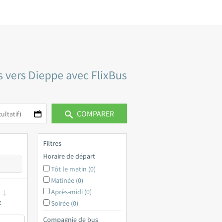
s vers Dieppe avec FlixBus
COMPARER
Filtres
Horaire de départ
Tôt le matin (0)
Matinée (0)
Après-midi (0)
x
Soirée (0)
Compagnie de bus