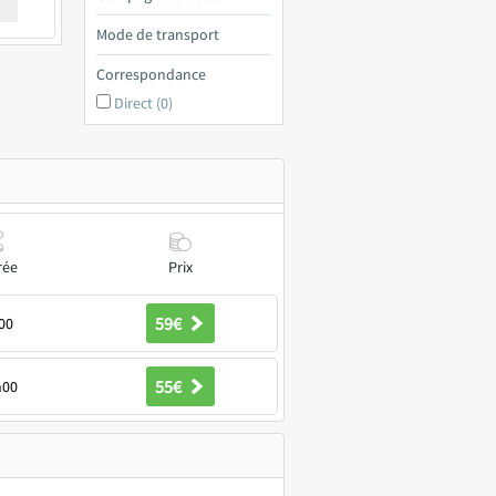
€ a
Mode de transport
Correspondance
Direct (0)
rée
Prix
59€
00
55€
h00