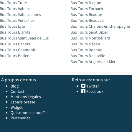
Bus Tours Tulle
Bus Tours Dieppe
Bus Tours Valence
Bus Tours Forbach
Bus Tours Valenciennes
Bus Tours Beaune
Bus Tours Versailles
Bus Tours Beauvais
Bus Tours Lyon
Bus Tours Châlons en champagne
Bus Tours Biarritz
Bus Tours Saint Dizier
Bus Tours Saint Jean de Luz
Bus Tours Montbéliard
Bus Tours Cahors
Bus Tours Mâcon
Bus Tours Chamonix
Bus Tours Roanne
Bus Tours Bollene
Bus Tours Deauville
Bus Tours Argeles sur Mer
À propos de nous
Retrouvez nous sur
Blog
Twitter
Contact
Facebook
Mentions Légales
Espace presse
Widget
Qui sommes nous ?
Partenariat