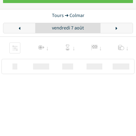
Tours ➜ Colmar
vendredi 7 août
XX
Station
00:00
Station
00.00€ a