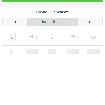
Thionville ➜ Hendaye
lundi 10 août
XX
Station
00:00
Station
00.00€ a