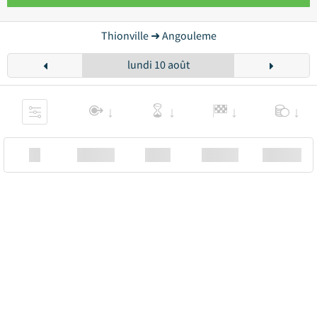
Thionville ➜ Angouleme
lundi 10 août
XX
Station
00:00
Station
00.00€ a