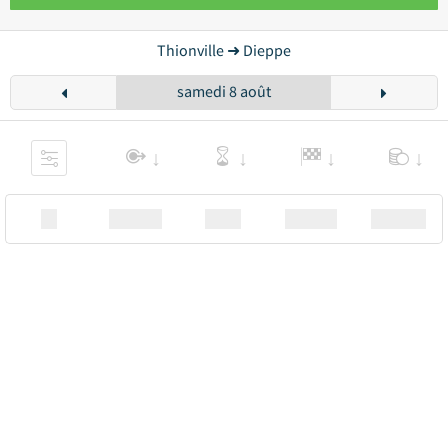
Thionville ➜ Dieppe
samedi 8 août
XX
Station
00:00
Station
00.00€ a