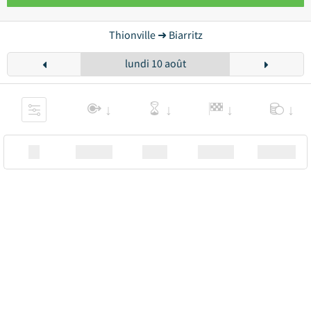
Thionville ➜ Biarritz
lundi 10 août
XX
Station
00:00
Station
00.00€ a