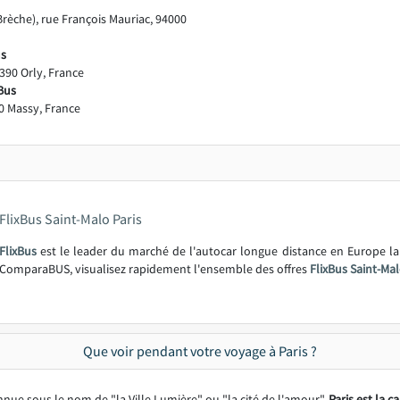
rèche), rue François Mauriac, 94000
us
390 Orly, France
xBus
 Massy, France
FlixBus Saint-Malo Paris
FlixBus
est le leader du marché de l'autocar longue distance en Europe l
ComparaBUS, visualisez rapidement l'ensemble des offres
FlixBus Saint-Mal
Que voir pendant votre voyage à Paris ?
nnue sous le nom de "la Ville Lumière" ou "la cité de l'amour",
Paris est la c