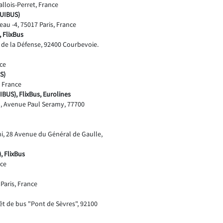
llois-Perret, France
OUIBUS)
veau -4, 75017 Paris, France
 FlixBus
 de la Défense, 92400 Courbevoie.
nce
S)
, France
IBUS), FlixBus, Eurolines
d, Avenue Paul Seramy, 77700
ni, 28 Avenue du Général de Gaulle,
, FlixBus
nce
Paris, France
êt de bus "Pont de Sèvres", 92100