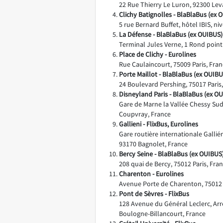
22 Rue Thierry Le Luron, 92300 Leva
Clichy Batignolles - BlaBlaBus (ex 
5 rue Bernard Buffet, hôtel IBIS, ni
La Défense - BlaBlaBus (ex OUIBUS),
Terminal Jules Verne, 1 Rond point
Place de Clichy - Eurolines
Rue Caulaincourt, 75009 Paris, Fra
Porte Maillot - BlaBlaBus (ex OUIBU
24 Boulevard Pershing, 75017 Paris
Disneyland Paris - BlaBlaBus (ex OU
Gare de Marne la Vallée Chessy Su
Coupvray, France
Gallieni - FlixBus, Eurolines
Gare routière internationale Gallié
93170 Bagnolet, France
Bercy Seine - BlaBlaBus (ex OUIBUS)
208 quai de Bercy, 75012 Paris, Fra
Charenton - Eurolines
Avenue Porte de Charenton, 75012 
Pont de Sèvres - FlixBus
128 Avenue du Général Leclerc, Arr
Boulogne-Billancourt, France