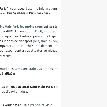
Paris
? Vous avez besoin d'informations
ge en
bus Saint-Malo Paris pas cher
?
int-Malo Paris les moins chers
, utilisez le
araBUS. En un coup d'oeil, visualisez
es compagnies d'autocar pour votre trajet.
es modes de transport (
bus
,
train
,
avion
,
mparateur, recherchez rapidement et
correspondent à vos attentes au niveau
u voyage.
e mutilples
compagnies de bus
proposent
t BlaBlaCar
.
les billets d'autocar Saint-Malo Paris
. La
urée d'environ 5h35.
ous voulez faire ?
Bus Paris Saint-Malo