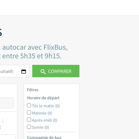
s
n autocar avec FlixBus,
t entre 5h35 et 9h15.
COMPARER
Filtres
Horaire de départ
Tôt le matin (0)
Matinée (0)
Après-midi (0)
x
Soirée (0)
Compagnie de bus