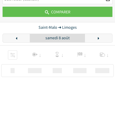
COMPARER
Saint-Malo ➜ Limoges
samedi 8 août
XX
Station
00:00
Station
00.00€ a