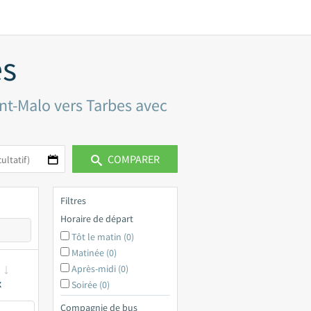
es
int-Malo vers Tarbes avec
COMPARER
Filtres
Horaire de départ
Tôt le matin (0)
Matinée (0)
Après-midi (0)
x
Soirée (0)
Compagnie de bus