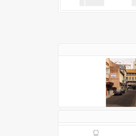
XX
GoodBus