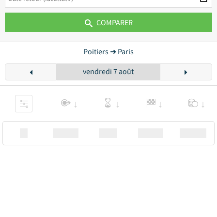
COMPARER
Poitiers ➜ Paris
vendredi 7 août
XX
Station
00:00
Station
00.00€ a