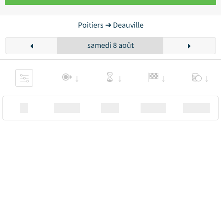
Poitiers ➜ Deauville
samedi 8 août
XX
Station
00:00
Station
00.00€ a