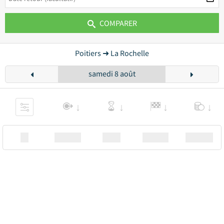
COMPARER
Poitiers ➜ La Rochelle
samedi 8 août
XX
Station
00:00
Station
00.00€ a