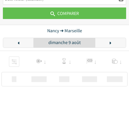
COMPARER
Nancy ➜ Marseille
dimanche 9 août
XX
Station
00:00
Station
00.00€ a