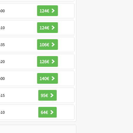
124€
h00
124€
h10
106€
h35
126€
h20
140€
h00
95€
h15
64€
h10