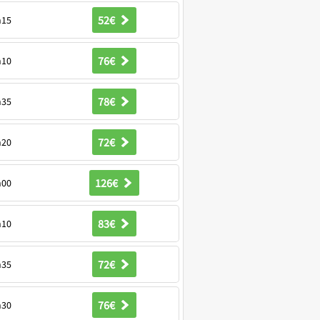
52€
h15
76€
h10
78€
h35
72€
h20
126€
h00
83€
h10
72€
h35
76€
h30