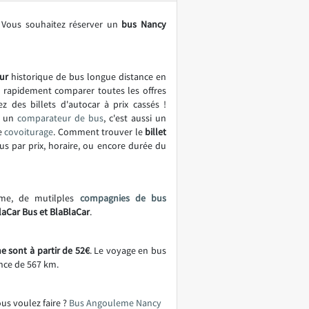
 Vous souhaitez réserver un
bus Nancy
ur
historique de bus longue distance en
t rapidement comparer toutes les offres
ez des billets d'autocar à prix cassés !
t un
comparateur de bus
, c'est aussi un
e
covoiturage
. Comment trouver le
billet
bus par prix, horaire, ou encore durée du
eme, de mutilples
compagnies de bus
laCar Bus et BlaBlaCar
.
 sont à partir de 52€
. Le voyage en bus
nce de 567 km.
ous voulez faire ?
Bus Angouleme Nancy