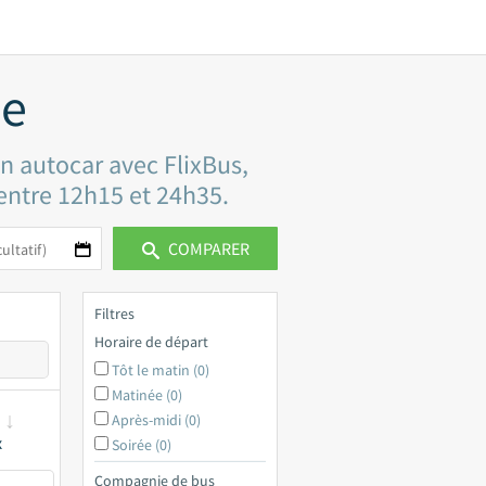
me
n autocar avec FlixBus,
 entre 12h15 et 24h35.
COMPARER
Filtres
Horaire de départ
Tôt le matin (0)
Matinée (0)
Après-midi (0)
x
Soirée (0)
Compagnie de bus