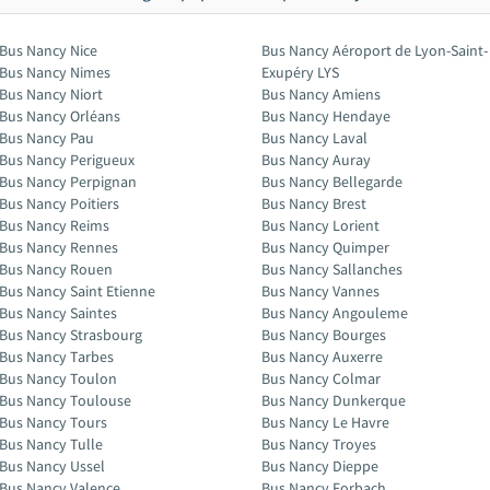
Bus Nancy Nice
Bus Nancy Aéroport de Lyon-Saint-
Bus Nancy Nimes
Exupéry LYS
Bus Nancy Niort
Bus Nancy Amiens
Bus Nancy Orléans
Bus Nancy Hendaye
Bus Nancy Pau
Bus Nancy Laval
Bus Nancy Perigueux
Bus Nancy Auray
Bus Nancy Perpignan
Bus Nancy Bellegarde
Bus Nancy Poitiers
Bus Nancy Brest
Bus Nancy Reims
Bus Nancy Lorient
Bus Nancy Rennes
Bus Nancy Quimper
Bus Nancy Rouen
Bus Nancy Sallanches
Bus Nancy Saint Etienne
Bus Nancy Vannes
Bus Nancy Saintes
Bus Nancy Angouleme
Bus Nancy Strasbourg
Bus Nancy Bourges
Bus Nancy Tarbes
Bus Nancy Auxerre
Bus Nancy Toulon
Bus Nancy Colmar
Bus Nancy Toulouse
Bus Nancy Dunkerque
Bus Nancy Tours
Bus Nancy Le Havre
Bus Nancy Tulle
Bus Nancy Troyes
Bus Nancy Ussel
Bus Nancy Dieppe
Bus Nancy Valence
Bus Nancy Forbach