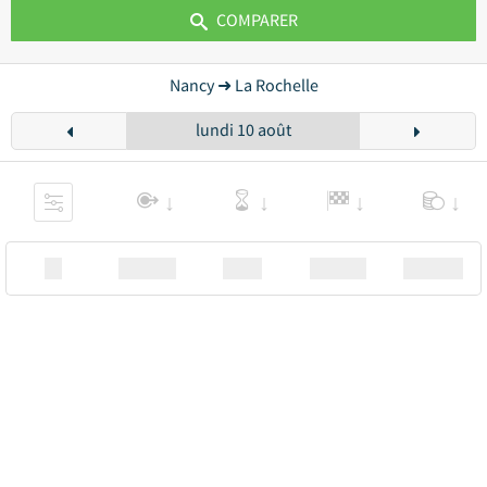
COMPARER
Nancy ➜ La Rochelle
lundi 10 août
XX
Station
00:00
Station
00.00€ a