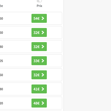
ée
Prix
54€
50
32€
50
32€
30
33€
05
32€
50
41€
30
48€
20