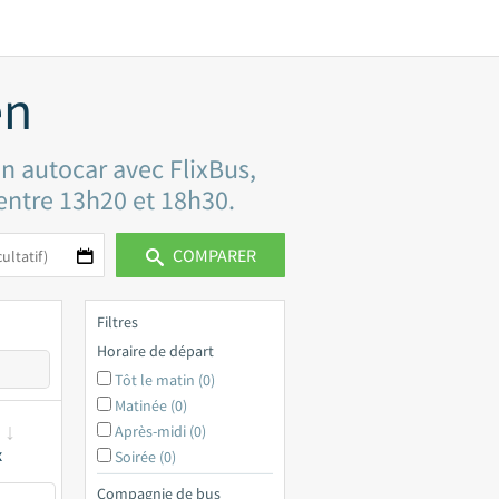
en
en autocar avec FlixBus,
 entre 13h20 et 18h30.
COMPARER
Filtres
Horaire de départ
Tôt le matin (0)
Matinée (0)
Après-midi (0)
x
Soirée (0)
Compagnie de bus