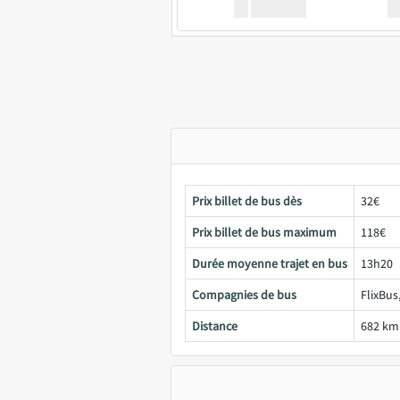
XX
GoodBus
Prix billet de bus dès
32€
Prix billet de bus maximum
118€
Durée moyenne trajet en bus
13h20
Compagnies de bus
FlixBus
Distance
682 km