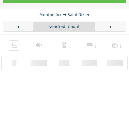
Montpellier ➜ Saint Dizier
vendredi 7 août
XX
Station
00:00
Station
00.00€ a