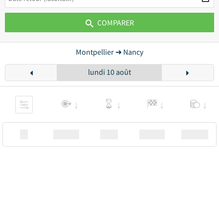
COMPARER
Montpellier ➜ Nancy
lundi 10 août
XX
Station
00:00
Station
00.00€ a