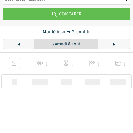
COMPARER
Montélimar ➜ Grenoble
samedi 8 août
XX
Station
00:00
Station
00.00€ a