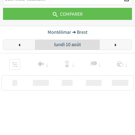
COMPARER
Montélimar ➜ Brest
lundi 10 août
XX
Station
00:00
Station
00.00€ a