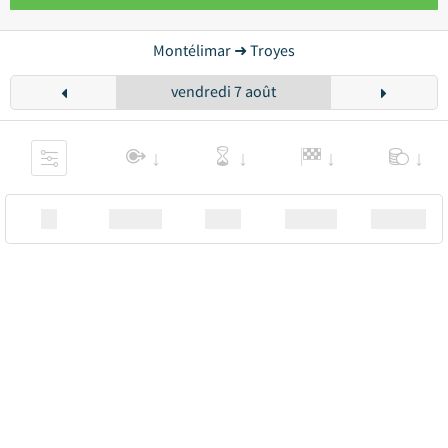
Montélimar ➜ Troyes
vendredi 7 août
XX
Station
00:00
Station
00.00€ a