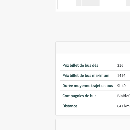
XX
GoodBus
Prix billet de bus dès
31€
Prix billet de bus maximum
141€
Durée moyenne trajet en bus
9h40
Compagnies de bus
BlaBlaC
Distance
641 km