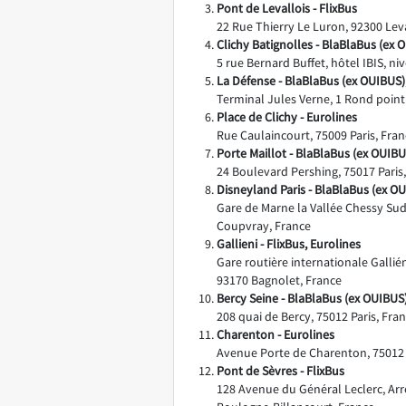
Pont de Levallois - FlixBus
22 Rue Thierry Le Luron, 92300 Leva
Clichy Batignolles - BlaBlaBus (ex 
5 rue Bernard Buffet, hôtel IBIS, ni
La Défense - BlaBlaBus (ex OUIBUS),
Terminal Jules Verne, 1 Rond point
Place de Clichy - Eurolines
Rue Caulaincourt, 75009 Paris, Fra
Porte Maillot - BlaBlaBus (ex OUIBU
24 Boulevard Pershing, 75017 Paris
Disneyland Paris - BlaBlaBus (ex OU
Gare de Marne la Vallée Chessy Su
Coupvray, France
Gallieni - FlixBus, Eurolines
Gare routière internationale Gallié
93170 Bagnolet, France
Bercy Seine - BlaBlaBus (ex OUIBUS)
208 quai de Bercy, 75012 Paris, Fra
Charenton - Eurolines
Avenue Porte de Charenton, 75012 
Pont de Sèvres - FlixBus
128 Avenue du Général Leclerc, Arr