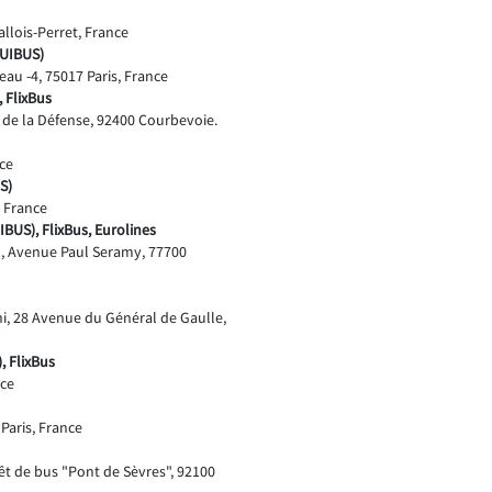
llois-Perret, France
OUIBUS)
veau -4, 75017 Paris, France
 FlixBus
 de la Défense, 92400 Courbevoie.
nce
S)
, France
IBUS), FlixBus, Eurolines
d, Avenue Paul Seramy, 77700
ni, 28 Avenue du Général de Gaulle,
, FlixBus
nce
Paris, France
êt de bus "Pont de Sèvres", 92100