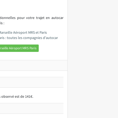
itionnelles pour votre trajet en autocar
s :
Marseille Aéroport MRS et Paris
ris : toutes les compagnies d'autocar
seille Aéroport MRS Paris
s observé est de 141€.