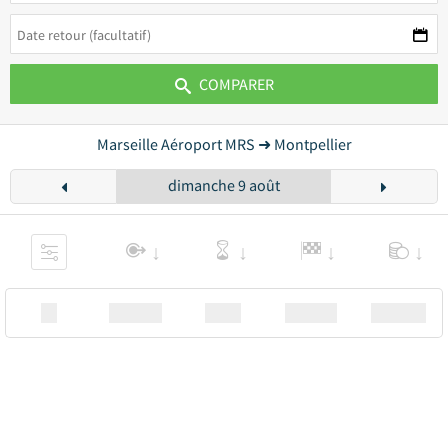
COMPARER
Marseille Aéroport MRS ➜ Montpellier
dimanche 9 août
XX
Station
00:00
Station
00.00€ a