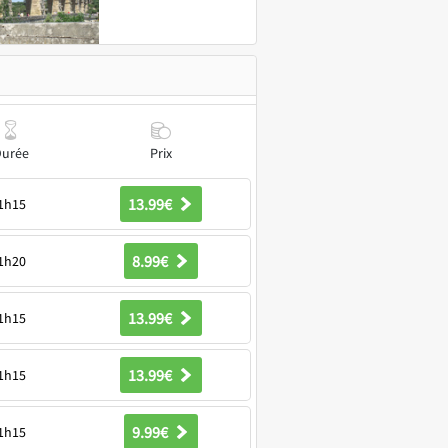
Durée
Prix
13.99€
1h15
8.99€
1h20
13.99€
1h15
13.99€
1h15
9.99€
1h15