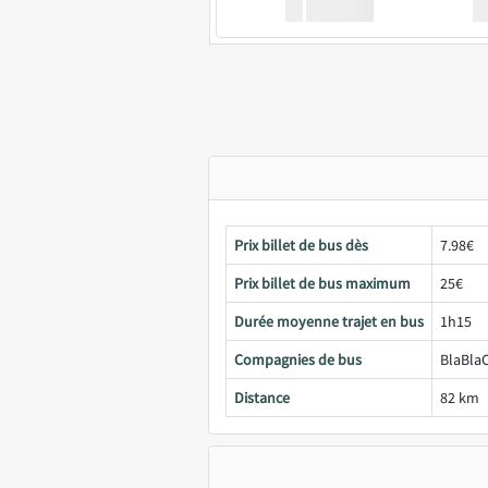
XX
GoodBus
Prix billet de bus dès
7.98€
Prix billet de bus maximum
25€
Durée moyenne trajet en bus
1h15
Compagnies de bus
BlaBlaC
Distance
82 km