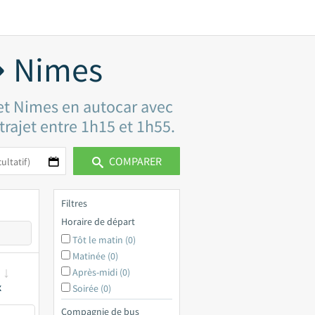
➜ Nimes
 et Nimes en autocar avec
 trajet entre 1h15 et 1h55.
COMPARER
Filtres
Horaire de départ
Tôt le matin (0)
Matinée (0)
Après-midi (0)
x
Soirée (0)
Compagnie de bus