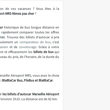
ion de vos vacances ? Vous êtes à la
port MRS Nimes pas cher
?
ur
historique de bus longue distance en
t rapidement comparer toutes les offres
mes
. Trouvez des billets d'autocar à prix
seulement un
comparateur de bus
, c'est
'avion
et de
covoiturage
. Grâce à votre
nt et efficacement les
billets de bus
qui
eau du prix, de l'horaire, de la durée du
arseille Aéroport MRS, vous avez le choix
: BlaBlaCar Bus, FlixBus et BlaBlaCar
.
r les billets d'autocar Marseille Aéroport
d'environ 1h15. La distance est de 82 km.