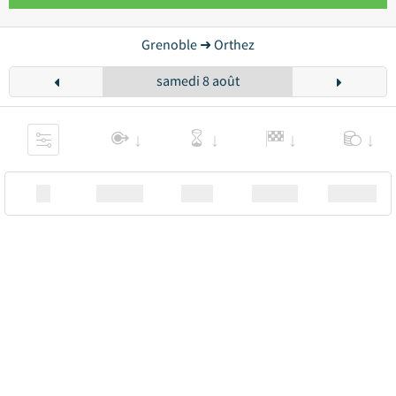
Grenoble ➜ Orthez
samedi 8 août
XX
Station
00:00
Station
00.00€ a