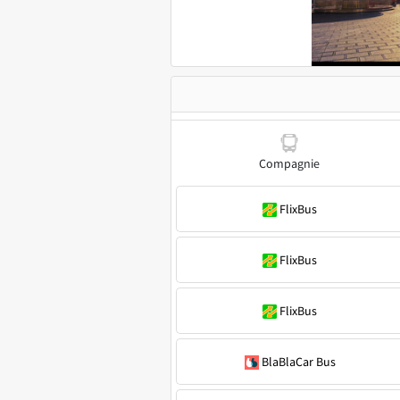
Compagnie
FlixBus
FlixBus
FlixBus
BlaBlaCar Bus