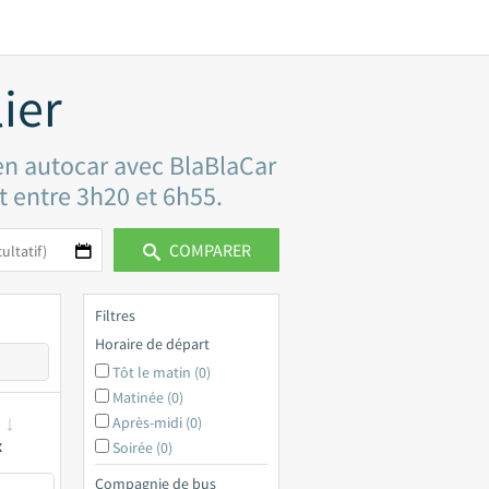
ier
 en autocar avec BlaBlaCar
et entre 3h20 et 6h55.
COMPARER
Filtres
Horaire de départ
Tôt le matin (0)
Matinée (0)
Après-midi (0)
x
Soirée (0)
Compagnie de bus