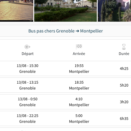
Bus pas chers Grenoble ➜ Montpellier
Départ
Arrivée
Durée
13/08 - 15:30
19:55
4h25
Grenoble
Montpellier
13/08 - 13:15
18:35
5h20
Grenoble
Montpellier
13/08 - 0:50
4:10
3h20
Grenoble
Montpellier
13/08 - 22:25
5:00
6h35
Grenoble
Montpellier