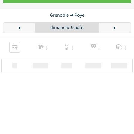
Grenoble ➜ Roye
dimanche 9 août
XX
Station
00:00
Station
00.00€ a