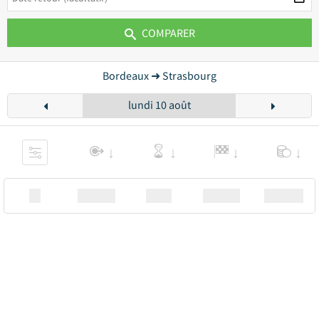
COMPARER
Bordeaux ➜ Strasbourg
lundi 10 août
XX
Station
00:00
Station
00.00€ a