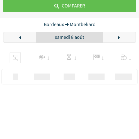
COMPARER
Bordeaux ➜ Montbéliard
samedi 8 août
XX
Station
00:00
Station
00.00€ a