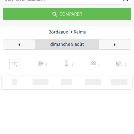
COMPARER
Bordeaux ➜ Reims
dimanche 9 août
XX
Station
00:00
Station
00.00€ a