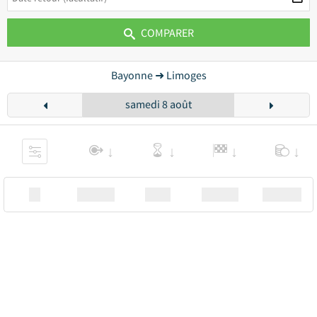
COMPARER
Bayonne ➜ Limoges
samedi 8 août
XX
Station
00:00
Station
00.00€ a