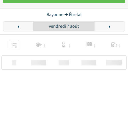
Bayonne ➜ Étretat
vendredi 7 août
XX
Station
00:00
Station
00.00€ a