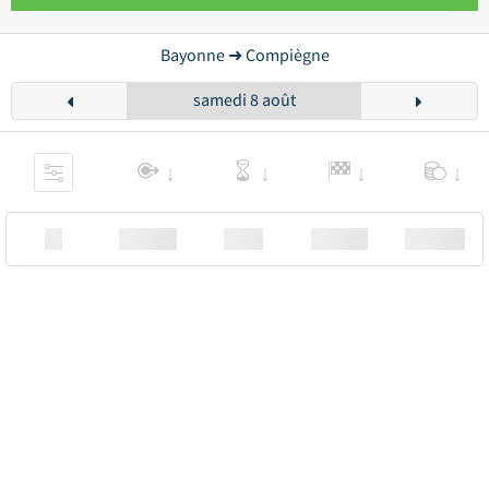
Bayonne ➜ Compiègne
samedi 8 août
XX
Station
00:00
Station
00.00€ a