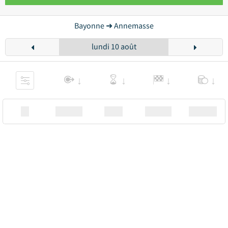
Bayonne ➜ Annemasse
lundi 10 août
XX
Station
00:00
Station
00.00€ a