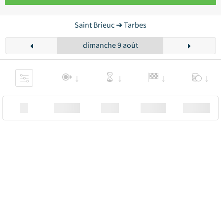
Saint Brieuc ➜ Tarbes
dimanche 9 août
XX
Station
00:00
Station
00.00€ a