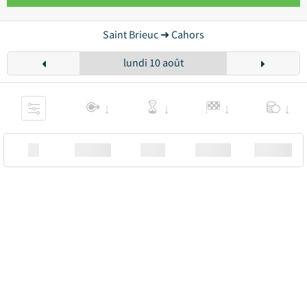
Saint Brieuc ➜ Cahors
lundi 10 août
XX
Station
00:00
Station
00.00€ a