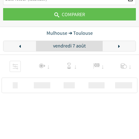
COMPARER
Mulhouse ➜ Toulouse
vendredi 7 août
XX
Station
00:00
Station
00.00€ a