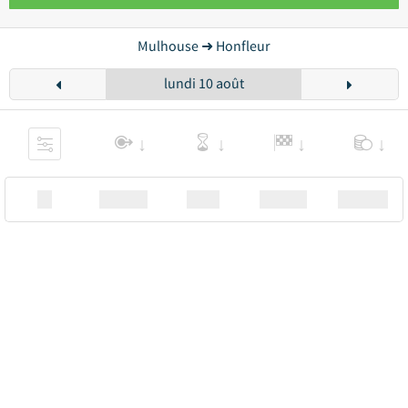
Mulhouse ➜ Honfleur
lundi 10 août
XX
Station
00:00
Station
00.00€ a