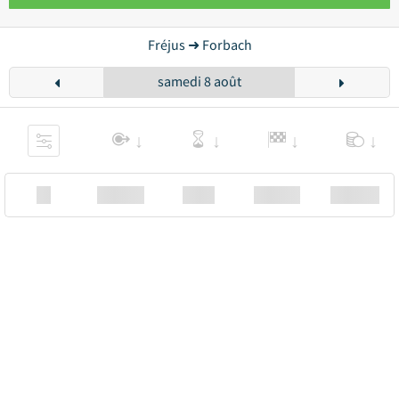
Fréjus ➜ Forbach
samedi 8 août
XX
Station
00:00
Station
00.00€ a