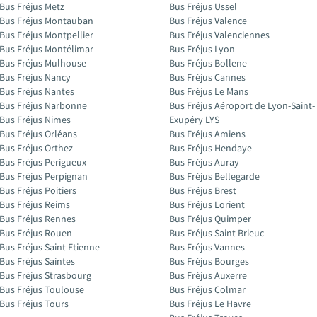
Bus Fréjus Metz
Bus Fréjus Ussel
Bus Fréjus Montauban
Bus Fréjus Valence
Bus Fréjus Montpellier
Bus Fréjus Valenciennes
Bus Fréjus Montélimar
Bus Fréjus Lyon
Bus Fréjus Mulhouse
Bus Fréjus Bollene
Bus Fréjus Nancy
Bus Fréjus Cannes
Bus Fréjus Nantes
Bus Fréjus Le Mans
Bus Fréjus Narbonne
Bus Fréjus Aéroport de Lyon-Saint-
Bus Fréjus Nimes
Exupéry LYS
Bus Fréjus Orléans
Bus Fréjus Amiens
Bus Fréjus Orthez
Bus Fréjus Hendaye
Bus Fréjus Perigueux
Bus Fréjus Auray
Bus Fréjus Perpignan
Bus Fréjus Bellegarde
Bus Fréjus Poitiers
Bus Fréjus Brest
Bus Fréjus Reims
Bus Fréjus Lorient
Bus Fréjus Rennes
Bus Fréjus Quimper
Bus Fréjus Rouen
Bus Fréjus Saint Brieuc
Bus Fréjus Saint Etienne
Bus Fréjus Vannes
Bus Fréjus Saintes
Bus Fréjus Bourges
Bus Fréjus Strasbourg
Bus Fréjus Auxerre
Bus Fréjus Toulouse
Bus Fréjus Colmar
Bus Fréjus Tours
Bus Fréjus Le Havre