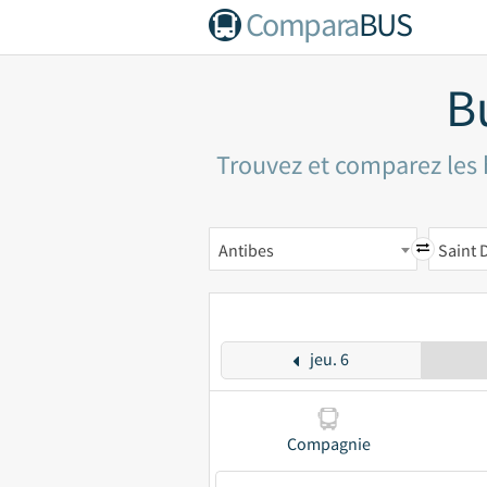
Compara
BUS
B
Trouvez et comparez les h
Antibes
Saint D
jeu. 6
Compagnie