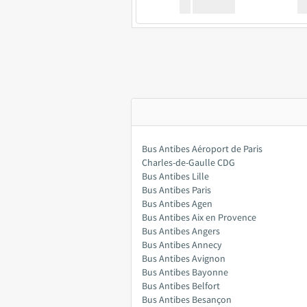
XX
GoodBus
Bus Antibes Aéroport de Paris
Charles-de-Gaulle CDG
Bus Antibes Lille
Bus Antibes Paris
Bus Antibes Agen
Bus Antibes Aix en Provence
Bus Antibes Angers
Bus Antibes Annecy
Bus Antibes Avignon
Bus Antibes Bayonne
Bus Antibes Belfort
Bus Antibes Besançon