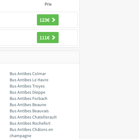
Prix
123€
111€
Bus Antibes Colmar
Bus Antibes Le Havre
Bus Antibes Troyes
Bus Antibes Dieppe
Bus Antibes Forbach
Bus Antibes Beaune
Bus Antibes Beauvais
Bus Antibes Chatellerault
Bus Antibes Rochefort
Bus Antibes Châlons en
champagne