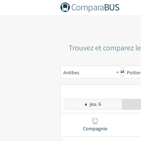
Compara
BUS
Trouvez et comparez les
Antibes
Poitie
jeu. 6
Compagnie