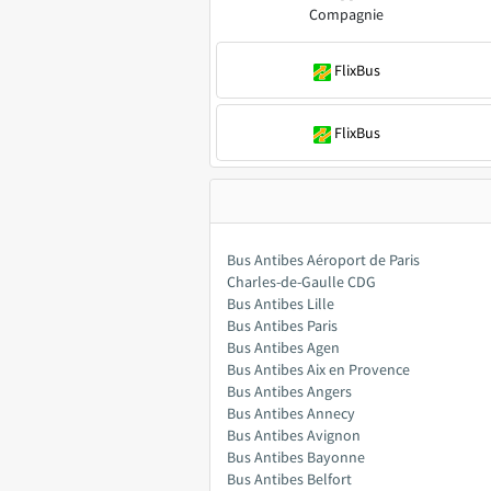
Compagnie
FlixBus
FlixBus
Bus Antibes Aéroport de Paris
Charles-de-Gaulle CDG
Bus Antibes Lille
Bus Antibes Paris
Bus Antibes Agen
Bus Antibes Aix en Provence
Bus Antibes Angers
Bus Antibes Annecy
Bus Antibes Avignon
Bus Antibes Bayonne
Bus Antibes Belfort