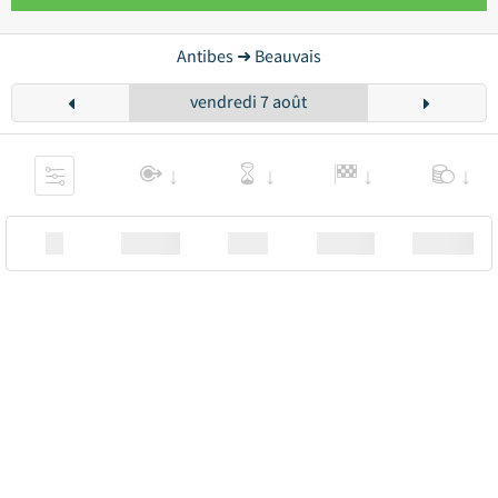
Antibes ➜ Beauvais
vendredi 7 août
XX
Station
00:00
Station
00.00€ a