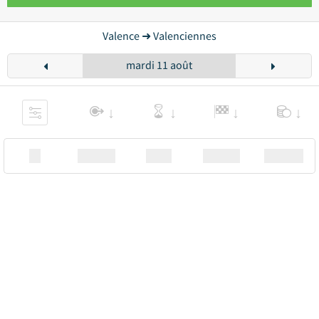
Valence ➜ Valenciennes
mardi 11 août
XX
Station
00:00
Station
00.00€ a